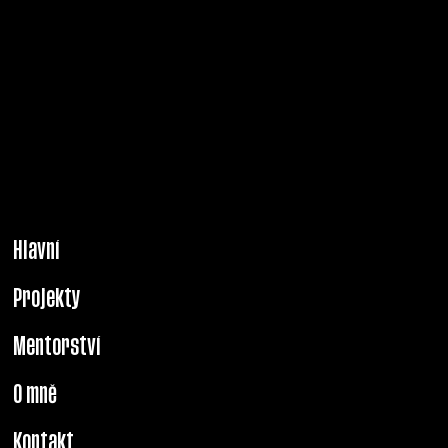
PRAHA. BERLÍN. PAŘÍŽ.
NEW YORK. MILÁN.
Hlavní
Projekty
Mentorství
O mně
Kontakt